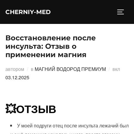
Перейти
CHERNIY-MED
к
ПЕРЕ
содержимому
Восстановление после
инсульта: Отзыв о
применении магния
Опубл
автором
в
МАГНИЙ ВОДОРОД ПРЕМИУМ
вкл
03.12.2025
💥ОТЗЫВ
У моей подруги отец после инсульта лежачий был