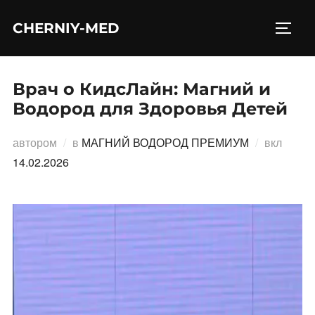
Перейти
CHERNIY-MED
к
ПЕРЕ
содержимому
Врач о КидсЛайн: Магний и
Водород для Здоровья Детей
Опубл
автором
в
МАГНИЙ ВОДОРОД ПРЕМИУМ
вкл
14.02.2026