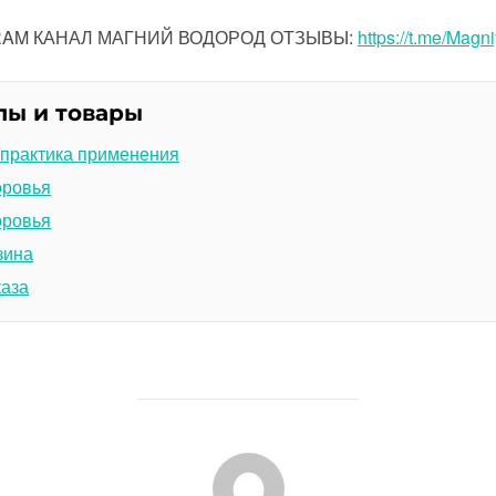
GRAM КАНАЛ МАГНИЙ ВОДОРОД ОТЗЫВЫ:
https://t.me/Magn
лы и товары
 практика применения
оровья
оровья
зина
каза
АВТОР ЗАПИСИ