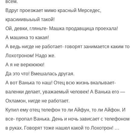
всем.
Вдруг проезжает мимо красный Мерседес,
красииивыыый такой!
Ой, девки, гляньте- Машка продавщица проехала!
А машина то какая!
А ведь нигде не работает- говорят занимается каким то
Лохотроном! Надо же.
А я не верюююю!
Да это что! Вмешалась другая.
А вот Ванька то наш! Отец всю жизнь вкалывает-
валенки делает, уважаемый человек! А Ванька его —
Охламон, нигде не работает.
Купил ему отец телефон то ли Айфун, то ли Айфон. И
все- пропал Ванька. День и ночь зависает с телефоном
в руках. Говорят тоже нашел какой то Лохотрон! …