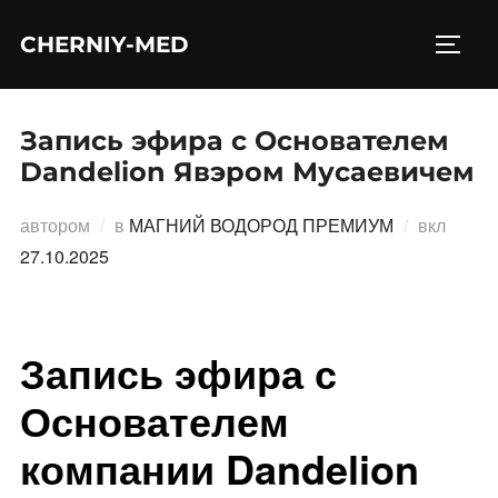
Перейти
CHERNIY-MED
к
ПЕРЕ
содержимому
Запись эфира с Основателем
Dandelion Явэром Мусаевичем
Опубл
автором
в
МАГНИЙ ВОДОРОД ПРЕМИУМ
вкл
27.10.2025
Запись эфира с
Основателем
компании Dandelion