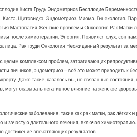
сплодие Киста Грудь Эндометриоз Бесплодие Беременност
 Киста. Щитовидка. Эндометриоз. Миома. Гинекология. Пар
огия Мастопатия Женские проблемы Онкология Рак Матки л
зы после химиотерапии. Энергия. Появился слух, сон пам
а лица. Рак груди Онкология Неожиданный результат за ме
с целым комплексом проблем, затрагивающих репродуктив
исты яичников, эндометриоз – всё это может приводить к 
мфорту. Даже такие, казалось бы, не связанные состояния,
в, могут оказывать негативное влияние на женское здоров
огические заболевания, такие как рак матки, рак лёгких и
о и зачастую длительного лечения, включая химиотерапию.
но достижение впечатляющих результатов.