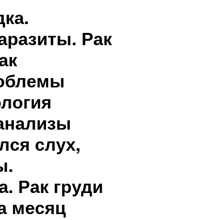
ка.
аразиты. Рак
ак
роблемы
ология
анализы
лся слух,
ы.
. Рак груди
а месяц