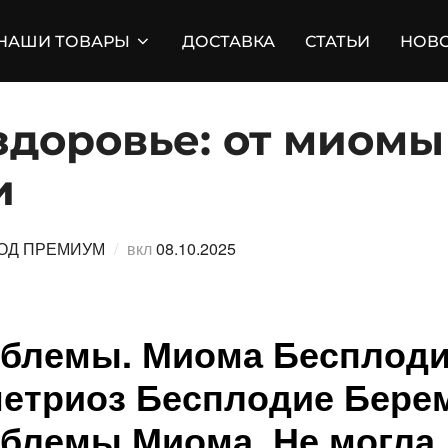
НАШИ ТОВАРЫ
ДОСТАВКА
СТАТЬИ
НОВ
доровье: от миомы
и
Опубликовано
ОД ПРЕМИУМ
вкл
08.10.2025
блемы. Миома Бесплоди
етриоз Бесплодие Бере
блемы Миома. Не могла