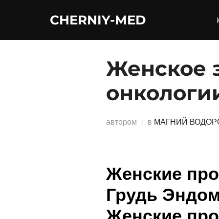
Перейти
CHERNIY-MED
к
содержимому
Женское з
онкологи
автором
в
МАГНИЙ ВОДОР
Женские про
Грудь Эндом
Женские про