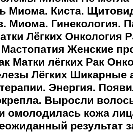
ь Миома. Киста. Щитовид
. Миома. Гинекология. П
атки Лёгких Онкология Р
 Мастопатия Женские п
ак Матки лёгких Рак Онк
елезы Лёгких Шикарные 
терапии. Энергия. Появи
окрепла. Выросли волос
и омолодилась кожа лица
еожиданный результат з