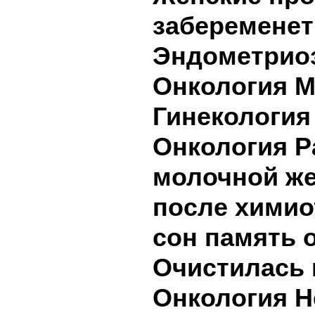
забеременет
Эндометриоз
Онкология М
Гинекология
Онкология Р
молочной ж
после химио
сон память 
Очистилась 
Онкология Н