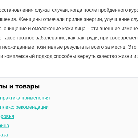
сстановления служат случаи, когда после пройденного ку
чшения. Женщины отмечали прилив энергии, улучшение слу
с, очищение и омоложение кожи лица – эти внешние измен
 такое грозное заболевание, как рак груди, при своевреме
 неожиданные позитивные результаты всего за месяц. Это г
и комплексный подход способны вернуть качество жизни и
лы и товары
 практика применения
плекс: рекомендации
оровья
зина
каза