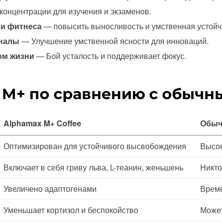
онцентрации для изучения и экзаменов.
и фитнеса
— повысить выносливость и умственная устойч
оналы
— Улучшение умственной ясности для инноваций.
ом жизни
— Бой усталость и поддерживает фокус.
 M+ по сравнению с обычн
Alphamax M+ Coffee
Обыч
Оптимизирован для устойчивого высвобождения
Высок
Включает в себя гриву льва, L-теанин, женьшень
Никто
Увеличено адаптогенами
Време
Уменьшает кортизол и беспокойство
Может