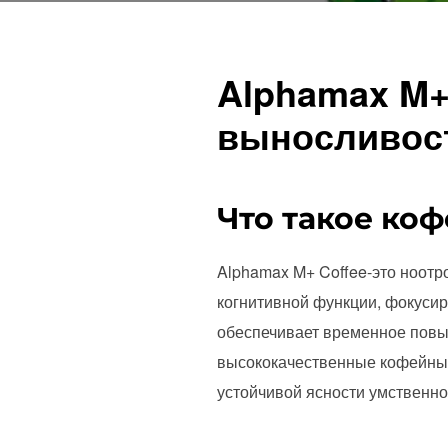
Alphamax M+
выносливос
Что такое ко
Alphamax M+ Coffee-это ноот
когнитивной функции, фокусир
обеспечивает временное повы
высококачественные кофейные
устойчивой ясности умственно