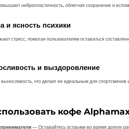
 повышают нейропластичность, облегчая сохранение и всп
са и ясность психики
ижают стресс, помогая пользователям оставаться составле
носливость и выздоровление
 выносливость, что делает ее идеальным для спортсменов
спользовать кофе Alphama
дприниматели
— Оставайтесь острыми во время долгих ра