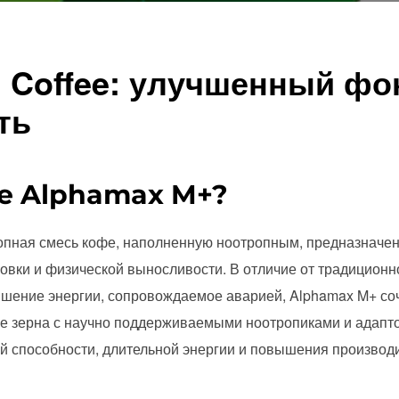
 Coffee: улучшенный фо
ть
фе Alphamax M+?
ропная смесь кофе, наполненную ноотропным, предназначе
овки и физической выносливости. В отличие от традиционн
шение энергии, сопровождаемое аварией, Alphamax M+ соч
 зерна с научно поддерживаемыми ноотропиками и адапто
й способности, длительной энергии и повышения производ