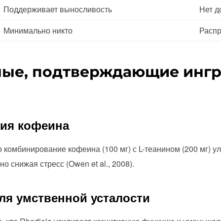
Поддерживает выносливость
Нет д
Минимально никто
Распр
ные, подтверждающие инг
гия кофеина
 комбинирование кофеина (100 мг) с L-теанином (200 мг) у
о снижая стресс (Owen et al., 2008).
для умственной усталости