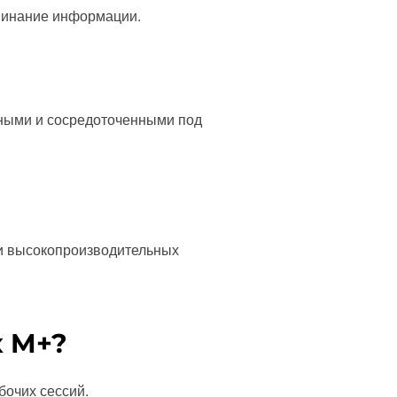
оминание информации.
нными и сосредоточенными под
 и высокопроизводительных
x M+?
бочих сессий.