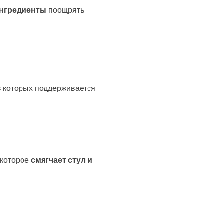
ингредиенты
поощрять
з которых поддерживается
 которое
смягчает стул и