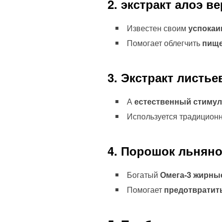
2. экстракт алоэ ве
Известен своим
успокаи
Помогает облегчить
пище
3. Экстракт листь
А
естественный стиму
Используется традицион
4. Порошок льняно
Богатый
Омега-3 жирные
Помогает
предотвратит