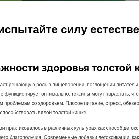
 испытайте силу естеств
жности здоровья толстой 
грает решающую роль в пищеварении, поглощении питатель
не функционирует оптимально, токсины могут нарастать, что
м проблемам со здоровьем. Плохое питание, стресс, обезв
способствовать вялой толстой кишке.
и практиковалось в различных культурах как способ деток
его благополучия. Современные добавки детоксикации, ка