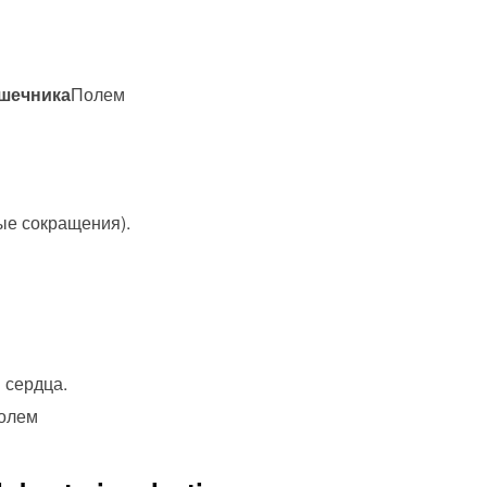
шечника
Полем
ые сокращения).
 сердца.
олем