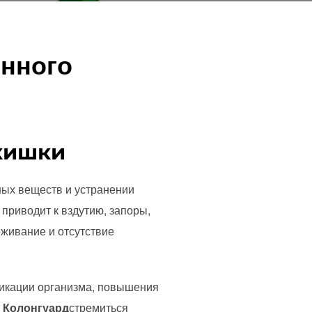
енного
кишки
ных веществ и устранении
 приводит к вздутию, запоры,
оживание и отсутствие
сикации организма, повышения
к
Колонгуард
стремиться