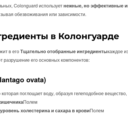
льных, Colonguard использует
нежные, но эффективные 
ызывая обезвоживания или зависимости.
редиенты в Колонгуарде
жит в его
Тщательно отобранные ингредиенты
каждое и
т разрушение его основных компонентов:
lantago ovata)
о
которая поглощает воду, образуя гелеподобное вещество,
кишечника
Полем
уровень холестерина и сахара в крови
Полем