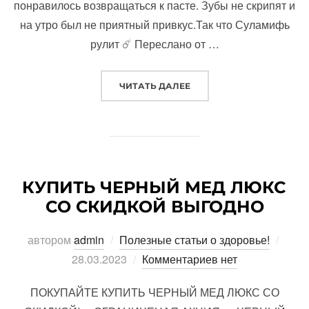
понравилось возвращаться к пасте. Зубы не скрипят и
на утро был не приятный привкус.Так что Суламифь
рулит ☄️ Переслано от …
«ЧИЩУ ЗУБЫ ПОРОШКОМ 
ЧИТАТЬ ДАЛЕЕ
КУПИТЬ ЧЕРНЫЙ МЕД ЛЮКС
СО СКИДКОЙ ВЫГОДНО
Опуб
автором
admin
Полезные статьи о здоровье!
28.03.2023
Комментариев нет
ПОКУПАЙТЕ КУПИТЬ ЧЕРНЫЙ МЕД ЛЮКС СО