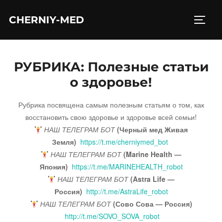
Перейти
CHERNIY-MED
к
ПЕРЕ
содержимому
РУБРИКА:
Полезные статьи
о здоровье!
Рубрика посвящена самым полезным статьям о том, как
восстановить свою здоровье и здоровье всей семьи!
НАШ ТЕЛЕГРАМ БОТ
(Черный мед Живая
Земля)
https://t.me/cherniymed_bot
НАШ ТЕЛЕГРАМ БОТ
(Marine Health —
Япония)
https://t.me/MARINEHEALTH_robot
НАШ ТЕЛЕГРАМ БОТ
(Astra Life —
Россия)
http://t.me/AstraLife_robot
НАШ ТЕЛЕГРАМ БОТ
(Сово Сова — Россия)
http://t.me/SOVO_SOVA_robot