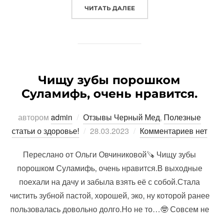
«СКОРО В ПРОДАЖЕ БА
ЧИТАТЬ ДАЛЕЕ
Чищу зубы порошком
Суламифь, очень нравится.
автором
admin
Отзывы Черный Мед
,
Полезные
Опубликовано
статьи о здоровье!
28.03.2023
Комментариев нет
Переслано от Ольги Овчиниковой🪚 Чищу зубы
порошком Суламифь, очень нравится.В выходные
поехали на дачу и забыла взять её с собой.Стала
чистить зубной пастой, хорошей, эко, ну которой ранее
пользовалась довольно долго.Но не то…🤓 Совсем не