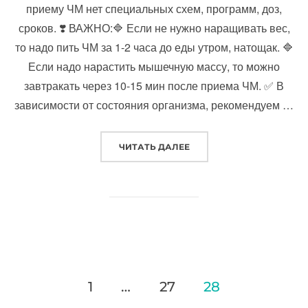
приему ЧМ нет специальных схем, программ, доз,
сроков. ❣️ ВАЖНО:🔷️ Если не нужно наращивать вес,
то надо пить ЧМ за 1-2 часа до еды утром, натощак. 🔷️
Если надо нарастить мышечную массу, то можно
завтракать через 10-15 мин после приема ЧМ. ✅ В
зависимости от состояния организма, рекомендуем …
«КАК ПРИНИМАТЬ ЧЕРН
ЧИТАТЬ ДАЛЕЕ
Пагинация
1
…
27
28