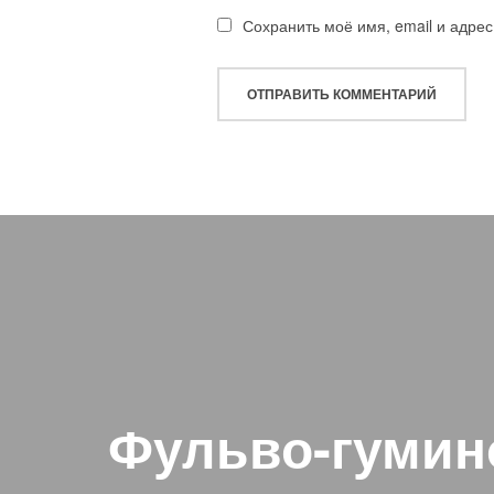
Сохранить моё имя, email и адре
Навигация
по
записям
Фульво-гумин