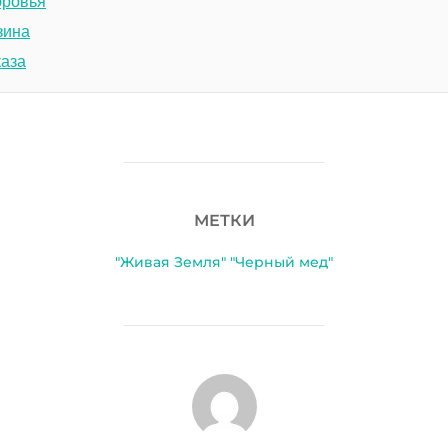
оровья
зина
каза
МЕТКИ
"Живая Земля" "Черный мед"
АВТОР ЗАПИСИ