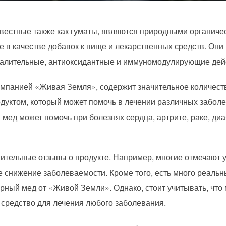
звестные также как гуматы, являются природными органиче
е в качестве добавок к пище и лекарственных средств. Он
палительные, антиоксидантные и иммуномодулирующие дей
мпанией «Живая Земля», содержит значительное количеств
одуктом, который может помочь в лечении различных забо
 мед может помочь при болезнях сердца, артрите, раке, диа
ительные отзывы о продукте. Например, многие отмечают 
е снижение заболеваемости. Кроме того, есть много реальны
ерный мед от «Живой Земли». Однако, стоит учитывать, что 
о средство для лечения любого заболевания.