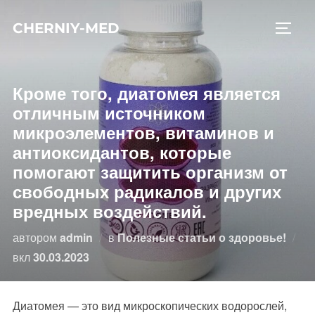
Перейти
CHERNIY-MED
к
ПЕРЕ
содержимому
Кроме того, диатомея является
отличным источником
микроэлементов, витаминов и
антиоксидантов, которые
помогают защитить организм от
свободных радикалов и других
вредных воздействий.
автором
admin
в
Полезные статьи о здоровье!
Опубликовано
вкл
30.03.2023
Диатомея — это вид микроскопических водорослей,