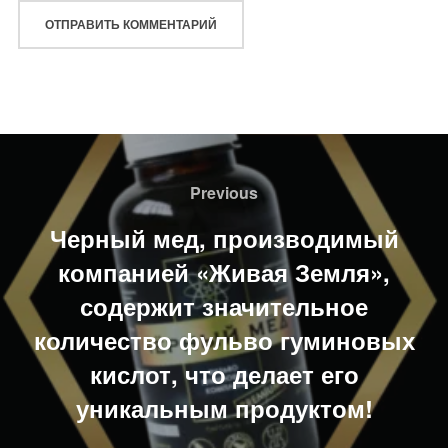
Навигация
по
Previous
Previous
записям
Черный мед, производимый
компанией «Живая Земля»,
содержит значительное
количество фульво гуминовых
кислот, что делает его
уникальным продуктом!