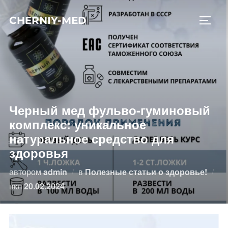
Перейти
CHERNIY-MED
к
ПЕРЕ
содержимому
Черный мед фульво-гуминовый
комплекс: уникальное
натуральное средство для
здоровья
автором
admin
в
Полезные статьи о здоровье!
Опубликовано
вкл
20.02.2024