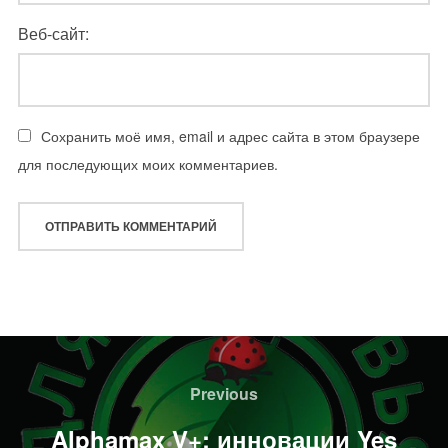
Веб-сайт:
Сохранить моё имя, email и адрес сайта в этом браузере
для последующих моих комментариев.
Навигация
по
Previous
Previous
записям
Alphamax V+: инновации Yes