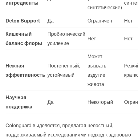
ингредиенты
синте
синтетические)
Detox Support
Да
Ограничен
Нет
Кишечный
Пробиотический
Нет
Нет
баланс флоры
усиление
Может
Нежная
Постепенный,
вызвать
Резки
эффективность
устойчивый
вздутие
кратк
живота
Научная
Да
Некоторый
Огран
поддержка
Colonguard выделяется, предлагая целостный,
поддерживаемый исследованиями подход к здоровью