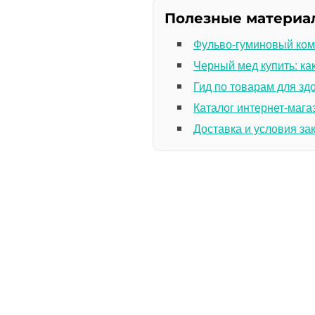
Полезные материа
Фульво-гуминовый ком
Черный мед купить: ка
Гид по товарам для зд
Каталог интернет-мага
Доставка и условия за