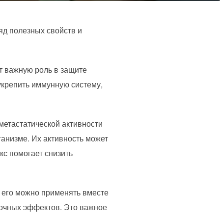
яд полезных свойств и
т важную роль в защите
укрепить иммунную систему,
метастатической активности
ганизме. Их активность может
кс помогает снизить
о его можно применять вместе
бочных эффектов. Это важное