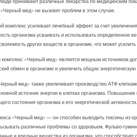
 люди принимают различные лекарства по медицинским пок
«Черный мед» не вызовет проблем в этом случае.
й комплекс усиливает лечебный эффект за счет увеличения
ность организма усваивать и использовать определенное в
свояемость других веществ в организме, что может усилить
й комплекс «Черный мед» является мощным источником доп
ский обмен в организме и увеличить общую энергетическую 
Черный мед» также увеличивает производство АТФ клеткам
новной источник энергии в клетках организма. Повышение
его состояния организма и его энергетической активности
екса «Черный мед» — он способен выводить токсины из ор
 вызывать различные проблемы со здоровьем. Фульво-гумин
очные и вредные вещества из организма, что способствует