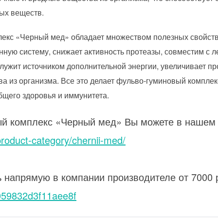
ых веществ.
лекс «Черный мед» обладает множеством полезных свойст
нную систему, снижает активность протеазы, совместим с 
лужит источником дополнительной энергии, увеличивает п
ва из организма. Все это делает фульво-гуминовый компл
бщего здоровья и иммунитета.
ый комплекс «Черный мед» Вы можете в нашем
roduct-category/chernii-med/
ь напрямую в компании производителе от 7000 
059832d3f11aee8f