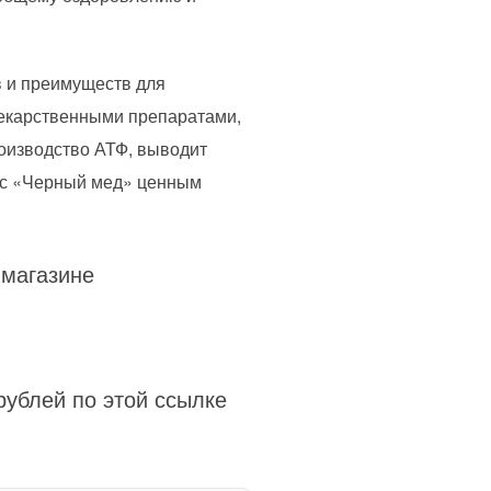
в и преимуществ для
лекарственными препаратами,
роизводство АТФ, выводит
екс «Черный мед» ценным
 магазине
рублей по этой ссылке