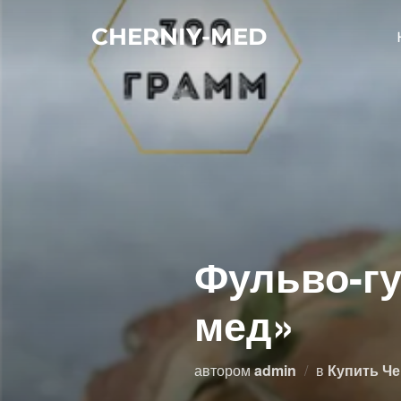
Перейти
CHERNIY-MED
к
содержимому
Фульво-г
мед»
автором
admin
в
Купить Ч