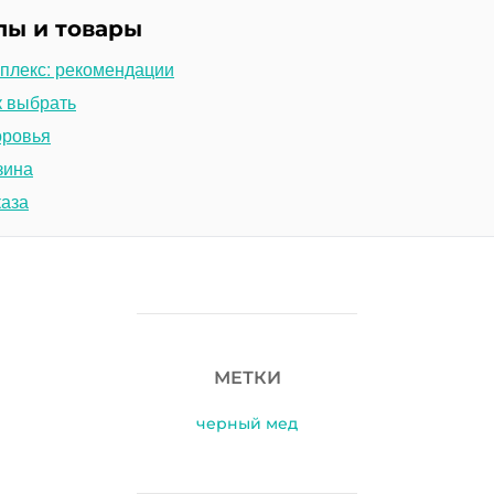
лы и товары
плекс: рекомендации
к выбрать
оровья
зина
каза
МЕТКИ
черный мед