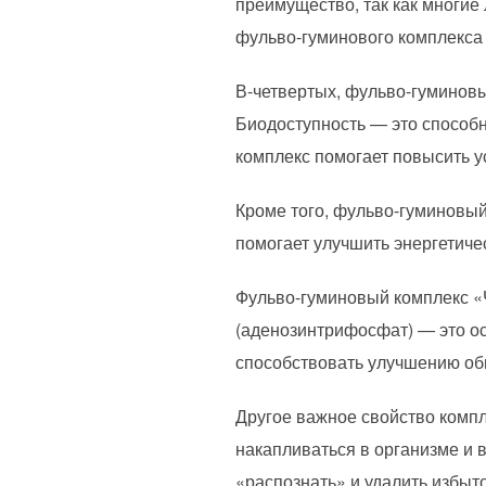
преимущество, так как многие
фульво-гуминового комплекса 
В-четвертых, фульво-гуминовы
Биодоступность — это способ
комплекс помогает повысить у
Кроме того, фульво-гуминовы
помогает улучшить энергетиче
Фульво-гуминовый комплекс «
(аденозинтрифосфат) — это ос
способствовать улучшению общ
Другое важное свойство компл
накапливаться в организме и
«распознать» и удалить избыт