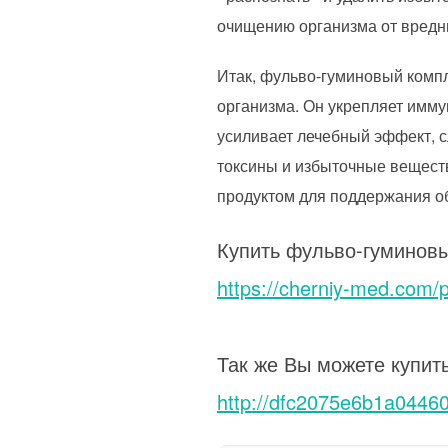
очищению организма от вредн
Итак, фульво-гуминовый комп
организма. Он укрепляет имму
усиливает лечебный эффект, с
токсины и избыточные вещест
продуктом для поддержания о
Купить фульво-гуминов
https://cherniy-med.com/p
Так же Вы можете купит
http://dfc2075e6b1a0446