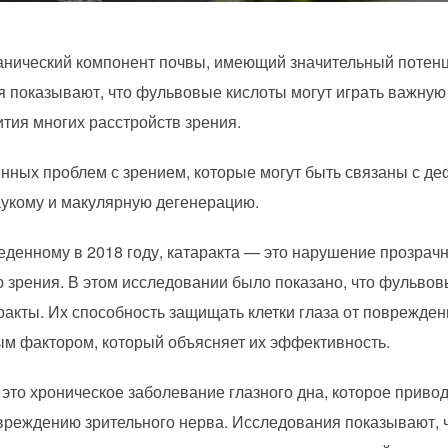
анический компонент почвы, имеющий значительный потен
 показывают, что фульвовые кислоты могут играть важную
ития многих расстройств зрения.
нных проблем с зрением, которые могут быть связаны с де
аукому и макулярную дегенерацию.
денному в 2018 году, катаракта — это нарушение прозрачно
 зрения. В этом исследовании было показано, что фульвов
ракты. Их способность защищать клетки глаза от поврежд
ым фактором, который объясняет их эффективность.
 это хроническое заболевание глазного дна, которое прив
овреждению зрительного нерва. Исследования показывают,