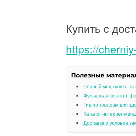
Купить с дос
https://cherni
Полезные материа
Черный мед купить: ка
Фульвовая кислота: ф
Гид по товарам для зд
Каталог интернет-мага
Доставка и условия за