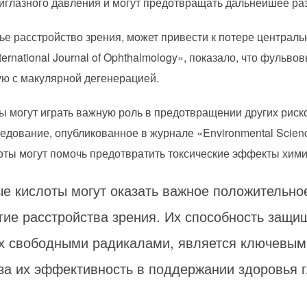
иглазного давления и могут предотвращать дальнейшее ра
ье расстройство зрения, может привести к потере централь
ernational Journal of Ophthalmology», показало, что фульво
ую с макулярной дегенерацией.
ы могут играть важную роль в предотвращении других риско
едование, опубликованное в журнале «Environmental Science
оты могут помочь предотвратить токсические эффекты хими
е кислоты могут оказать важное положительно
ие расстройства зрения. Их способность защищ
х свободными радикалами, является ключевым
 за их эффективность в поддержании здоровья г