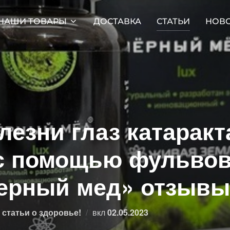
НАШИ ТОВАРЫ
ДОСТАВКА
СТАТЬИ
НОВ
лезни глаз катаракт
 с помощью фульво
Черный мед» отзывы
Опубликовано
статьи о здоровье!
вкл
02.05.2023