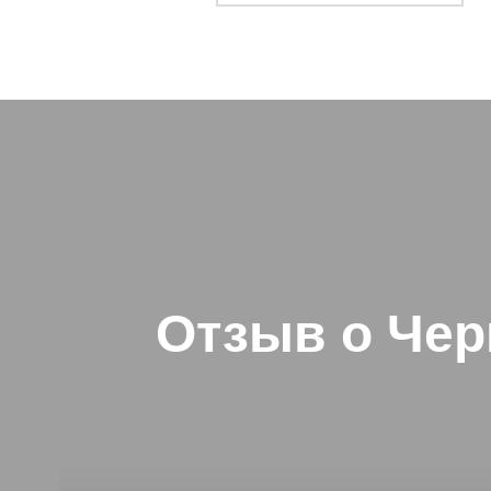
Навигация
по
записям
Отзыв о Че