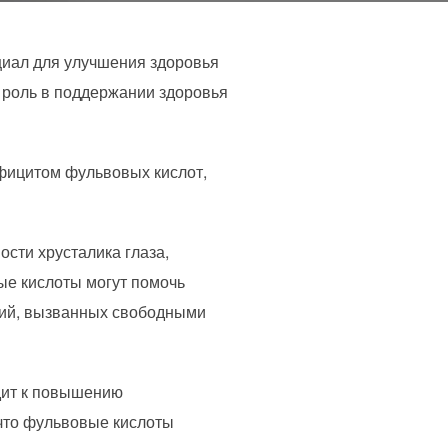
циал для улучшения здоровья
 роль в поддержании здоровья
фицитом фульвовых кислот,
сти хрусталика глаза,
ые кислоты могут помочь
ений, вызванных свободными
одит к повышению
 что фульвовые кислоты