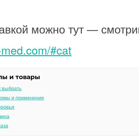
тавкой можно тут — смотри
y-med.com/#cat
лы и товары
к выбрать
ормы и применение
оровья
зина
каза