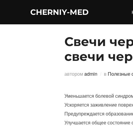
Перейти
CHERNIY-MED
к
содержимому
Свечи че
свечи че
автором
admin
в
Полезные с
Уменьшается болевой синдром
Ускоряется заживление повре
Предупреждается образование 
Улучшается общее состояние 