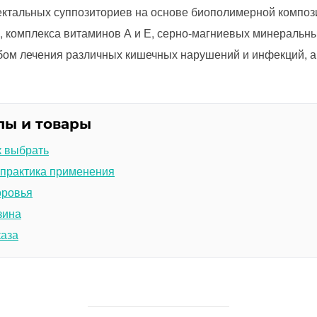
ектальных суппозиториев на основе биополимерной компо
 комплекса витаминов А и Е, серно-магниевых минеральны
ом лечения различных кишечных нарушений и инфекций, а
лы и товары
к выбрать
 практика применения
оровья
зина
каза