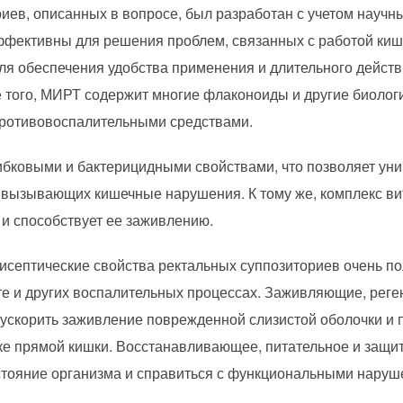
иев, описанных в вопросе, был разработан с учетом научны
ффективны для решения проблем, связанных с работой ки
ля обеспечения удобства применения и длительного действ
 того, МИРТ содержит многие флаконоиды и другие биолог
ротивовоспалительными средствами.
бковыми и бактерицидными свойствами, что позволяет унич
 вызывающих кишечные нарушения. К тому же, комплекс ви
 и способствует ее заживлению.
исептические свойства ректальных суппозиториев очень п
ите и других воспалительных процессах. Заживляющие, ре
 ускорить заживление поврежденной слизистой оболочки и 
чке прямой кишки. Восстанавливающее, питательное и защи
стояние организма и справиться с функциональными наруш