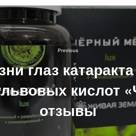
Previous
Previous
ни глаз катаракта
львовых кислот «
отзывы