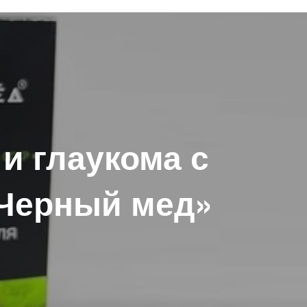
 и глаукома с
Черный мед»