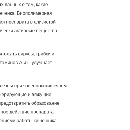
х данных о том, какие
шечника. Биополимерная
ия препарата в слизистой
ически активные вещества,
тожать вирусы, грибки и
таминов А и Е улучшает
олезны при язвенном кишечном
генерирующие и вяжущие
предотвратить образование
тное действие препарата
ениями работы кишечника.