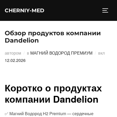
Перейти
CHERNIY-MED
к
ПЕРЕ
содержимому
Обзор продуктов компании
Dandelion
Опубл
автором
в
МАГНИЙ ВОДОРОД ПРЕМИУМ
вкл
12.02.2026
Коротко о продуктах
компании Dandelion
✅ Магний Водород H2 Premium — сердечные