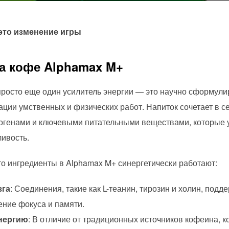
это изменение игры
за кофе Alphamax M+
просто еще один усилитель энергии — это научно сформули
ции умственных и физических работ. Напиток сочетает в с
птогенами и ключевыми питательными веществами, которые
ивость.
о ингредиенты в Alphamax M+ синергетически работают:
зга
: Соединения, такие как L-теанин, тирозин и холин, под
ние фокуса и памяти.
энергию
: В отличие от традиционных источников кофеина, 