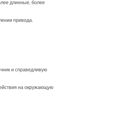
олее длинные, более
лении привода.
очник и справедливую
действия на окружающую