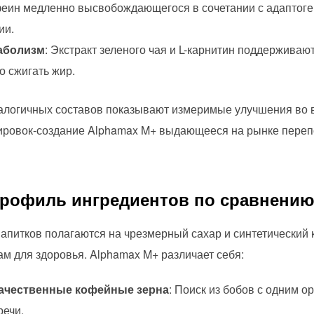
еин медленно высвобождающегося в сочетании с адаптоген
ии.
аболизм
: Экстракт зеленого чая и L-карнитин поддерживаю
 сжигать жир.
алогичных составов показывают измеримые улучшения во 
ировок-создание Alphamax M+ выдающееся на рынке переп
профиль ингредиентов по сравнению
апитков полагаются на чрезмерный сахар и синтетический к
м для здоровья. Alphamax M+ различает себя:
качественные кофейные зерна
: Поиск из бобов с одним о
речи.