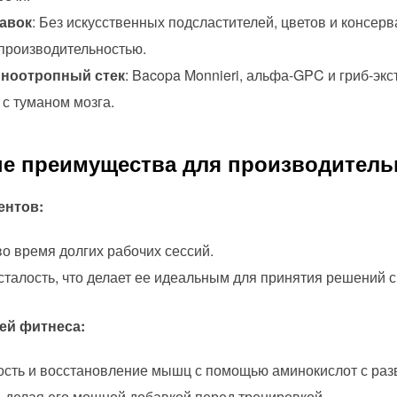
авок
: Без искусственных подсластителей, цветов и консерв
производительностью.
ноотропный стек
: Bacopa Monnieri, альфа-GPC и гриб-экс
 с туманом мозга.
ые преимущества для производитель
ентов:
о время долгих рабочих сессий.
талость, что делает ее идеальным для принятия решений с
ей фитнеса:
сть и восстановление мышц с помощью аминокислот с раз
, делая его мощной добавкой перед тренировкой.