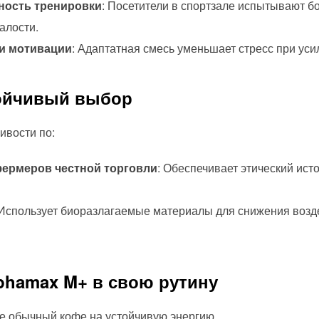
ность тренировки
: Посетители в спортзале испытывают б
алости.
 и мотивации
: Адаптатная смесь уменьшает стресс при уси
тойчивый выбор
ивости по:
ермеров честной торговли
: Обеспечивает этический ист
 Использует биоразлагаемые материалы для снижения воз
lphamax M+ в свою рутину
те обычный кофе на устойчивую энергию.