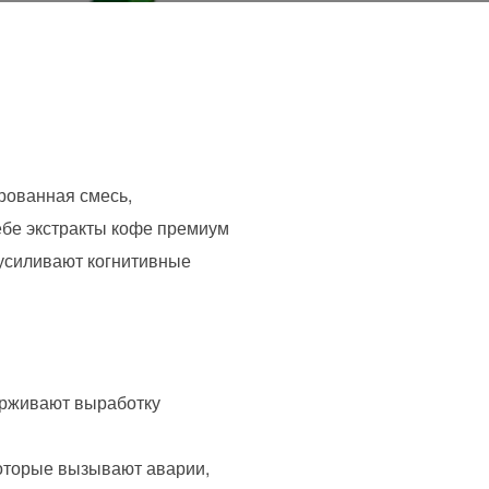
рованная смесь,
ебе экстракты кофе премиум
 усиливают когнитивные
держивают выработку
которые вызывают аварии,