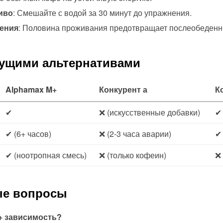
иво
: Смешайте с водой за 30 минут до упражнения.
сения
: Половина проживания предотвращает послеобеденн
дущими альтернативами
Alphamax M+
Конкурент а
К
✔
❌ (искусственные добавки)
✔
✔ (6+ часов)
❌ (2-3 часа аварии)
✔ 
✔ (ноотропная смесь)
❌ (только кофеин)
❌
ые вопросы
+ зависимость?