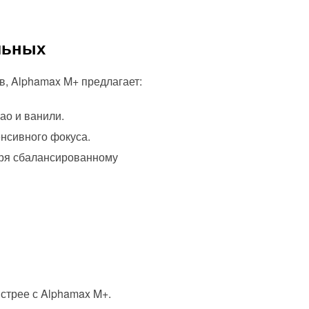
льных
в, Alphamax M+ предлагает:
као и ванили.
енсивного фокуса.
аря сбалансированному
стрее с Alphamax M+.