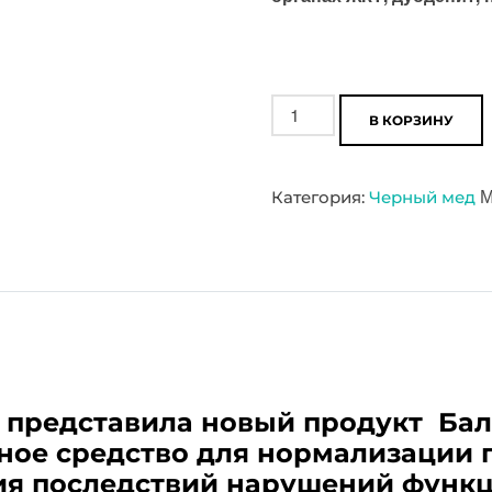
Количество
В КОРЗИНУ
товара
НОВИНКА!
М
Категория:
Черный мед
Бальзам
Кошелева
 представила новый продукт Ба
ное средство для нормализации 
ия последствий нарушений функ