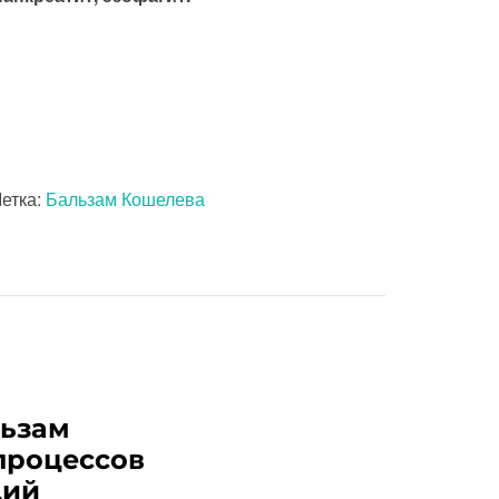
етка:
Бальзам Кошелева
льзам
процессов
ций