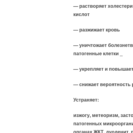
— растворяет холестер
кислот
— разжижает кровь
— уничтожает болезнет
патогенные клетки _
— укрепляет и повышае
— снижает вероятность 
Устраняет:
изжогу, метеоризм, заст
патогенных микроорган
органах ЖКТ, дуоденит, 