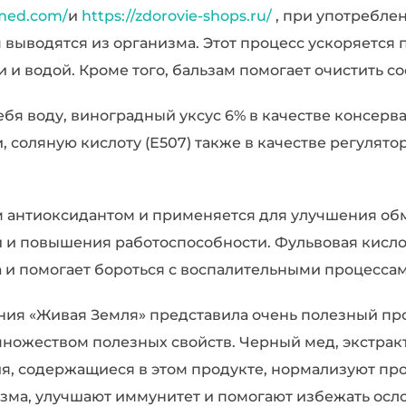
-med.com/
и
https://zdorovie-shops.ru/
, при употребле
м выводятся из организма. Этот процесс ускоряется
 и водой. Кроме того, бальзам помогает очистить со
ебя воду, виноградный уксус 6% в качестве консерва
и, соляную кислоту (Е507) также в качестве регулято
м антиоксидантом и применяется для улучшения об
ти и повышения работоспособности. Фульвовая кисл
и помогает бороться с воспалительными процессам
ния «Живая Земля» представила очень полезный пр
ножеством полезных свойств. Черный мед, экстракты
ия, содержащиеся в этом продукте, нормализуют пр
зма, улучшают иммунитет и помогают избежать ос