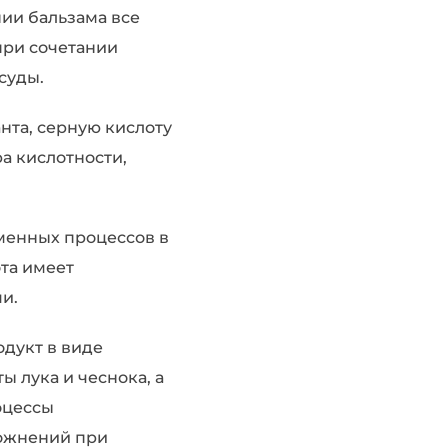
нии бальзама все
 при сочетании
суды.
нта, серную кислоту
ра кислотности,
менных процессов в
ота имеет
и.
одукт в виде
 лука и чеснока, а
оцессы
ложнений при