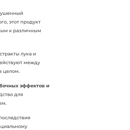
арушенный
о, этот продукт
ивым к различным
кстракты лука и
действуют между
в целом.
обочных эффектов и
дство для
ем.
 последствия
ициальному