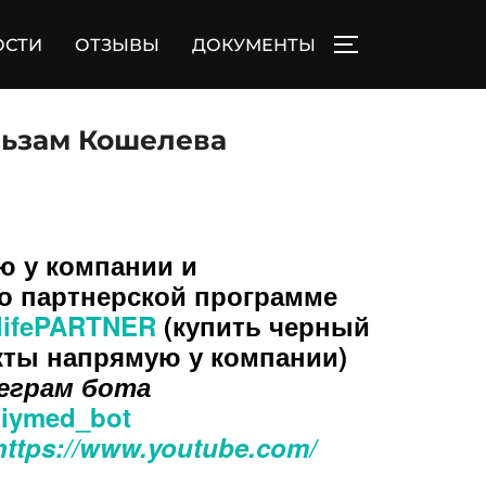
ОСТИ
ОТЗЫВЫ
ДОКУМЕНТЫ
ПЕРЕКЛЮЧИТЬ
ьзам Кошелева
ю у компании и
о партнерской программе
ralifePARTNER
(купить черный
кты напрямую у компании)
еграм бота
rniymed_bot
https://www.youtube.com/