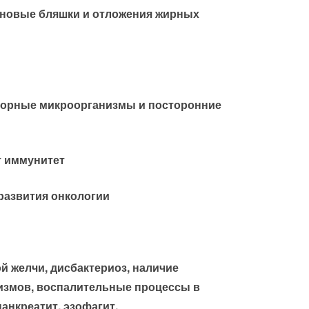
иновые бляшки и отложения жирных
ворные микроорганизмы и посторонние
т иммунитет
развития онкологии
ой желчи, дисбактериоз, наличие
измов, воспалительные процессы в
панкреатит, эзофагит.