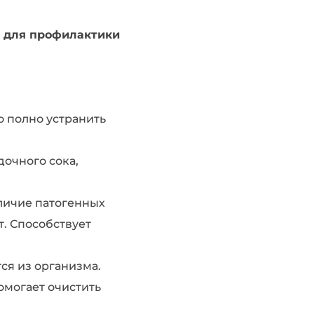
и для профилактики
о полно устранить
очного сока,
аличие патогенных
т. Способствует
ся из организма.
омогает очистить