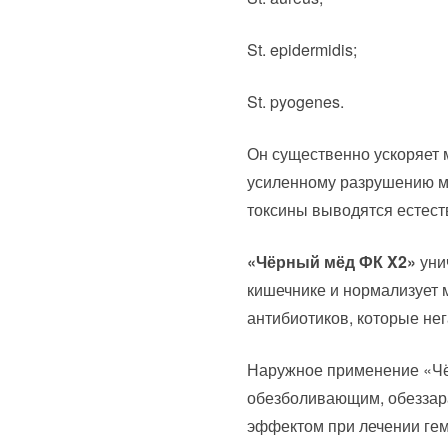
St. epidermidis;
St. pyogenes.
Он существенно ускоряет м
усиленному разрушению м
токсины выводятся естест
«Чёрный мёд ФК X2»
уни
кишечнике и нормализует м
антибиотиков, которые не
Наружное применение «Чё
обезболивающим, обезза
эффектом при лечении гем