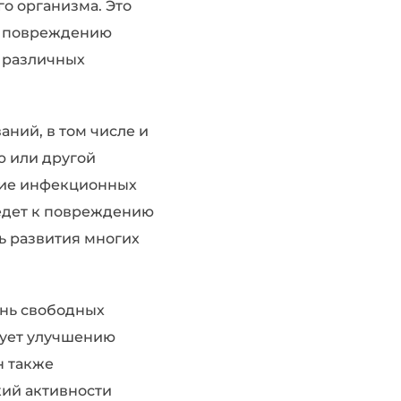
го организма. Это
, повреждению
й различных
ний, в том числе и
ю или другой
ние инфекционных
ведет к повреждению
ь развития многих
ень свободных
вует улучшению
н также
кий активности