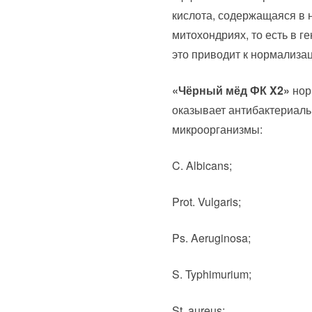
кислота, содержащаяся в 
митохондриях, то есть в г
это приводит к нормализац
«Чёрный мёд ФК X2»
нор
оказывает антибактериал
микроорганизмы:
C. Albicans;
Prot. Vulgaris;
Ps. Aeruginosa;
S. Typhimurium;
St. aureus;