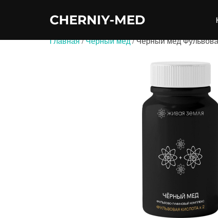
Перейти
CHERNIY-MED
к
содержимому
Главная
/
Черный мед
/ Чёрный мёд Фульвова