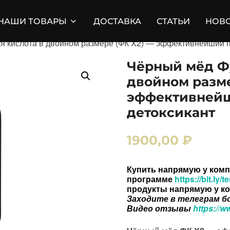
НАШИ ТОВАРЫ
ДОСТАВКА
СТАТЬИ
НОВ
я кислота в двойном размере (ФК X2) — эффективнейший 
Чёрный мёд Ф
двойном разме
эффективней
детоксикант
1900,00
₽
Купить напрямую у комп
программе
https://bit.ly
продукты напрямую у к
Заходите в телеграм б
Видео отзывы
https://