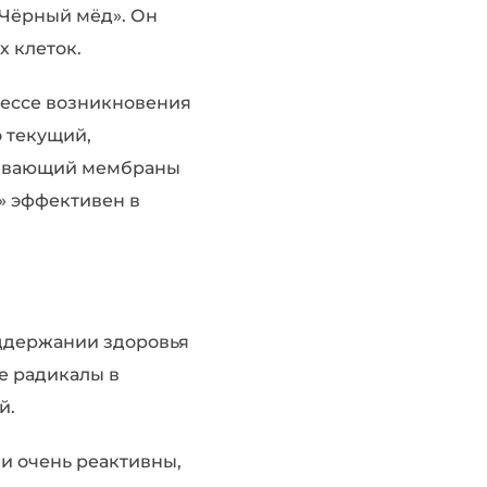
«Чёрный мёд». Он
х клеток.
цессе возникновения
 текущий,
агивающий мембраны
» эффективен в
оддержании здоровья
е радикалы в
й.
и очень реактивны,