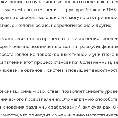
белки, липиды и нуклеиновые кислоты в клетках наше
чных мембран, изменению структуры белков и ДНК
зультате свободные радикалы могут стать причино
тые, онкологические, неврологические и другие.
ых катализаторов процесса возникновения заболева
торый обычно возникает в ответ на травму, инфекци
а восстановление поврежденных тканей и уничтоже
озпалении этот процесс становится болезненным, 
ирование органов и систем и повышает вероятност
оксикационным свойствам позволяет снизить уров
онического провозпаления. Это напрямую способст
икновения различных заболеваний, включая рак. О
ивности, что приводит к уменьшению метастатичес