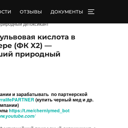
ОСТИ
ОТЗЫВЫ
ДОКУМЕНТЫ
ПЕРЕКЛЮЧИТЬ
природный детоксикант
ульвовая кислота в
ре (ФК X2) —
ший природный
ании и зарабатывать по партнерской
/terralifePARTNER
(купить черный мед и др.
омпании)
ота
https://t.me/cherniymed_bot
www.youtube.com/