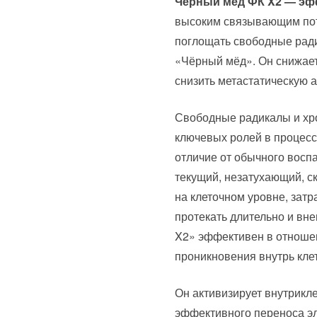
Чёрный мёд ФК X2 — эф
высоким связывающим пот
поглощать свободные ради
«Чёрный мёд». Он снижает
снизить метастатическую а
Свободные радикалы и хро
ключевых ролей в процесс
отличие от обычного восп
текущий, незатухающий, с
на клеточном уровне, зат
протекать длительно и вн
X2» эффективен в отношен
проникновения внутрь клет
Он активизирует внутрикл
эффективного переноса эл