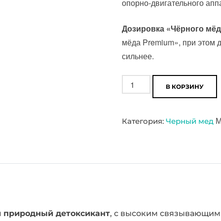
опорно-двигательного апп
Дозировка «Чёрного мёд
мёда Premium», при этом 
сильнее.
Количество
В КОРЗИНУ
товара
Чёрный
М
Категория:
Черный мед
мёд
Фульвовая
кислота
в
двойном
размере
(ФК
 природный детоксикант
, с высоким связывающим
X2)