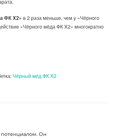
арата.
а ФК X2»
в 2 раза меньше, чем у «Чёрного
действие «Чёрного мёда ФК X2» многократно
етка:
Чёрный мёд ФК X2
 потенциалом. Он