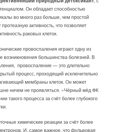
фективнейший природный детоксикант
, с
енциалом. Он обладает способностью
калы во много раз больше, чем простой
 протеазную активность, что позволяет
ктивность раковых клеток.
нические провоспаления играют одну из
е возникновения большинства болезней. В
аления, провоспаление — это длительно
крытый процесс, проходящий исключительно
рагивающий мембраны клеток. Он может
ешне ничем не проявляться. «Чёрный мёд ФК
ии такого процесса за счёт более глубокого
ки.
еточные химические реакции за счёт более
ектронов. И, самое важное, что фульвовая