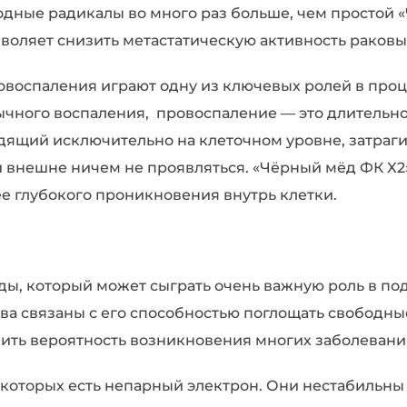
одные радикалы во много раз больше, чем простой 
-
зволяет снизить метастатическую активность раковы
эффективнейший
природный
воспаления играют одну из ключевых ролей в про
детоксикант
ычного воспаления, провоспаление — это длительно
одящий исключительно на клеточном уровне, затр
и внешне ничем не проявляться. «Чёрный мёд ФК X2
ее глубокого проникновения внутрь клетки.
ды, который может сыграть очень важную роль в п
ва связаны с его способностью поглощать свободны
зить вероятность возникновения многих заболевани
которых есть непарный электрон. Они нестабильны 