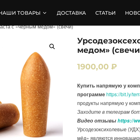
НАШИ ТОВАРЫ
ДОСТАВКА
СТАТЬИ
НОВ
аста с «черным медом» (свечи)
Урсодезоксехо
медом» (свечи
1900,00
₽
Купить напрямую у комп
программе
https://bit.ly/
продукты напрямую у комп
Заходите в телеграм бо
Видео отзывы
https://
Урсодезоксихолевые (УДХ
мёд» являются инновацио