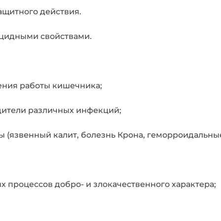
защитного действия.
цидными свойствами.
ния работы кишечника;
дители различных инфекций;
 (язвенный калит, болезнь Крона, геморроидальны
ых процессов добро- и злокачественного характера;