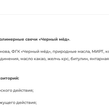
с
«черным
медом»
(свечи)
полимерные свечи «Черный мёд»
.
ова, ФГК «Черный мёд», природные масла, МИРТ, 
инения, масло какао, желчь крс, битулин, янтарная
зиторий:
еского действия;
жущего действия;