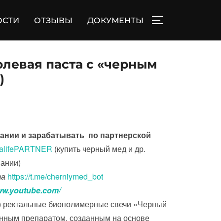
ОСТИ
ОТЗЫВЫ
ДОКУМЕНТЫ
ПЕРЕКЛЮЧИТЬ
левая паста с «черным
)
ании и зарабатывать по партнерской
terralifePARTNER
(купить черный мед и др.
ании)
та
https://t.me/cherniymed_bot
www.youtube.com/
) ректальные биополимерные свечи «Черный
нным препаратом, созданным на основе