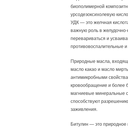
биополимерной композитн
урсодезоксихолевую кислот
УДК — это желчная кислота
важную роль в желудочно-
перевариваться и усваива
противовоспалительные и
Природные масла, входящи
масло какао и масло мирт
антимикробными свойствам
кровообращение и более б
магниевые минеральные с
способствуют разрешению
заживления.
Битулин — это природное 