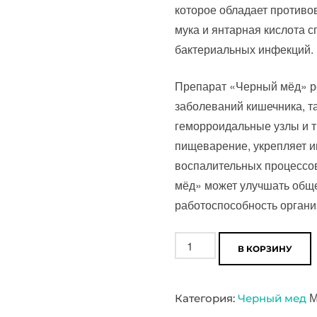
которое обладает противо
мука и янтарная кислота 
бактериальных инфекций.
Препарат «Черный мёд» р
заболеваний кишечника, та
геморроидальные узлы и т
пищеварение, укрепляет и
воспалительных процессо
мёд» может улучшать общ
работоспособность органи
Количество
В КОРЗИНУ
товара
Урсодезоксехолевая
М
Категория:
Черный мед
паста