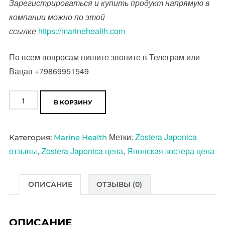
Зарегистрироваться и купить продукт напрямую в
компании можно по этой
ссылке
https://marinehealth.com
По всем вопросам пишите звоните в Телеграм или
Вацап +79869951549
Количество
В КОРЗИНУ
товара
Zostera
Метки:
Zostera Japonica
Категория:
Marine Health
Japonica
отзывы
,
Zostera Japonica цена
,
Японская зостера цена
купить
Японская
зостера
ОПИСАНИЕ
ОТЗЫВЫ (0)
цена
Zostera
ОПИСАНИЕ
Japonica