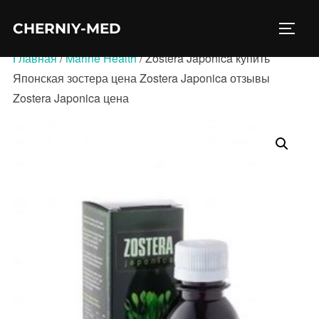
Перейти
CHERNIY-MED
к
ПЕРЕ
содержимому
Главная
/
Marine Health
/ Zostera Japonica купить
Японская зостера цена Zostera Japonica отзывы
Zostera Japonica цена