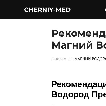
Перейти
CHERNIY-MED
к
содержимому
Рекоменд
Магний В
автором
в
МАГНИЙ ВОДОР
Рекомендаци
Водород Пр