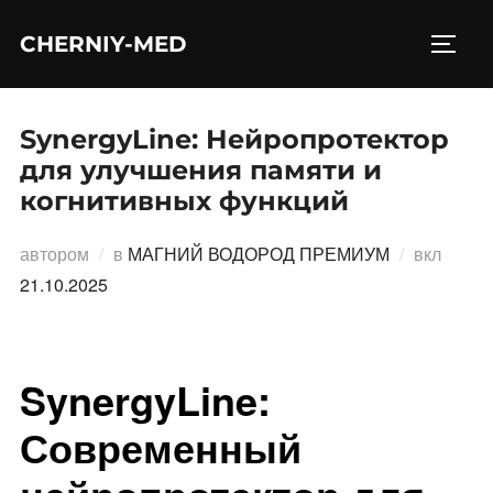
Перейти
CHERNIY-MED
к
ПЕРЕ
содержимому
SynergyLine: Нейропротектор
для улучшения памяти и
когнитивных функций
Опубл
автором
в
МАГНИЙ ВОДОРОД ПРЕМИУМ
вкл
21.10.2025
SynergyLine:
Современный